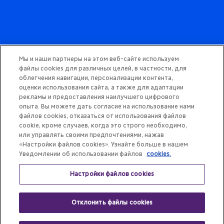
Мы и наши партнеры на этом веб-сайте используем
файлы cookies для различных целей, в частности, для
облегчения навигации, персонализации контента,
КУПИТЬ
ОНЛАЙН
оценки использования сайта, а также для адаптации
рекламы и предоставления наилучшего цифрового
опыта. Вы можете дать согласие на использование нами
файлов cookies, отказаться от использования файлов
cookie, кроме случаев, когда это строго необходимо,
или управлять своими предпочтениями, нажав
8-800-555-8000
«Настройки файлов cookies». Узнайте больше в нашем
Звонки по России бесплатно
Уведомлении об использовании файлов
cookies.
Связаться с нами
Настройки файлов cookies
Политика конфиденциальности
Пользовательское соглашение
Политика cookie
Отклонить файлы cookies
ООО «Мон’дэлис Русь». Часть группы компаний Mondelēz International.
Все права защищены.
Адрес производства: Российская Федерация 601203, Владимирская обл., Собинский р-