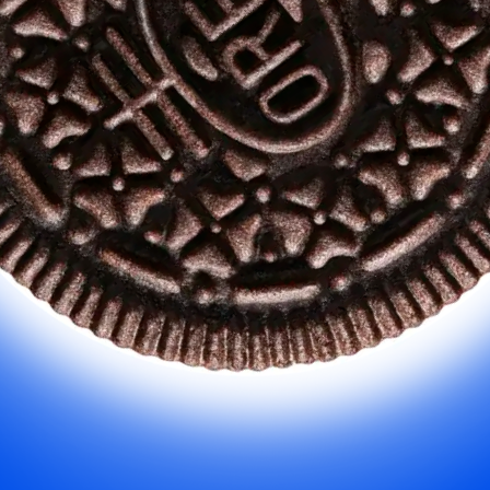
с OREO
30-40 минут
Пирог OREO
с бананом
30-40 минут