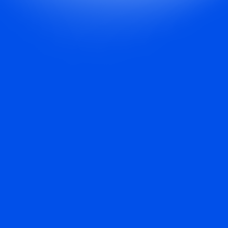
Десерт OREO
с попкорном
1 ч 20 минут