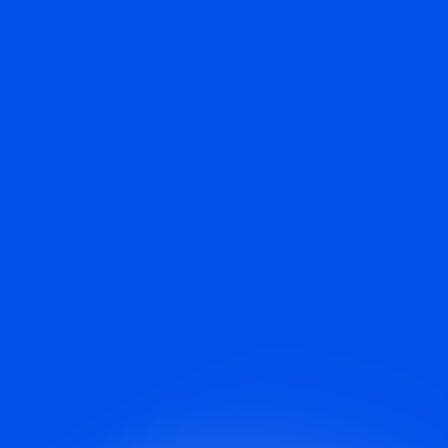
OREO чизкейк
«Двойной шоколад»
1 ч 50 минут