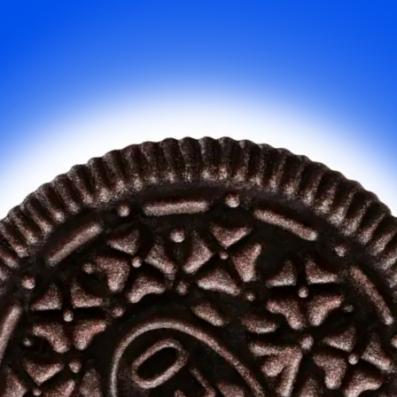
Печенье
с OREO
1 ч 10 минут
Пирожные